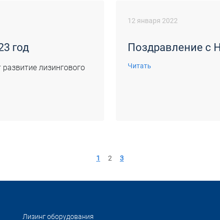
12 января 2022
23 год
Поздравление с 
Читать
 развитие лизингового
1
2
3
Лизинг оборудования