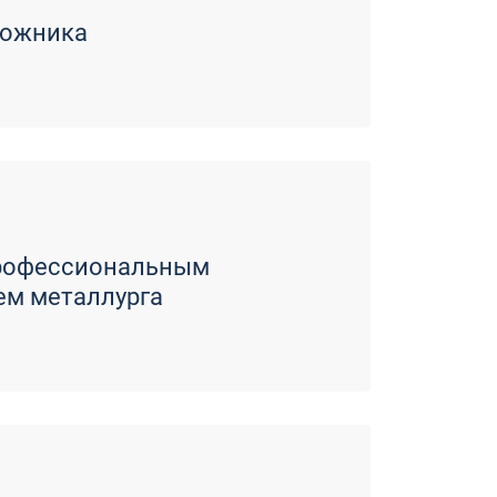
рожника
профессиональным
ем металлурга