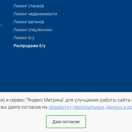
Лизинг станков
Лизинг недвижимости
Лизинг вагонов
”
Лизинг спецтехники
Лизинг б/у
Распродажа б/у
и) и сервис "Яндекс Метрика" для улучшения работы сайта 
 на ltl-spb.ru обязательна
 вы даете согласие на
обработку персональных данных и ис
Даю согласие