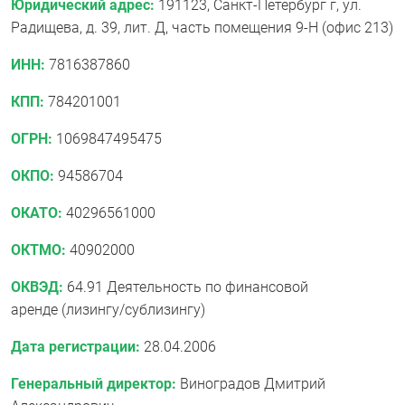
Юридический адрес:
191123, Санкт-Петербург г, ул.
Радищева, д. 39, лит. Д, часть помещения 9-Н (офис 213)
ИНН:
7816387860
КПП:
784201001
ОГРН:
1069847495475
ОКПО:
94586704
ОКАТО:
40296561000
ОКТМО:
40902000
ОКВЭД:
64.91 Деятельность по финансовой
аренде (лизингу/сублизингу)
Дата регистрации:
28.04.2006
Генеральный директор:
Виноградов Дмитрий