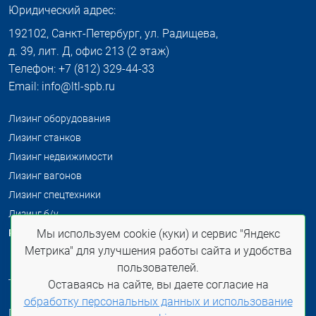
Юридический адрес:
192102, Санкт-Петербург, ул. Радищева,
д. 39, лит. Д, офис 213 (2 этаж)
Телефон: +7 (812) 329-44-33
Email: info@ltl-spb.ru
Лизинг оборудования
Лизинг станков
Лизинг недвижимости
Лизинг вагонов
Лизинг спецтехники
Лизинг б/у
Распродажа б/у
Мы используем cookie (куки) и сервис "Яндекс
Метрика" для улучшения работы сайта и удобства
пользователей.
Оставаясь на сайте, вы даете согласие на
Политика конфиденциальности
обработку персональных данных и использование
При использовании материалов сайта ссылка на ltl-