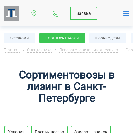
Заявка
Лесовозы
Сортиментовозы
Форвардеры
Главная
Спецтехника
Лесозаготовительная техника
Сор
Сортиментовозы в
лизинг в Санкт-
Петербурге
Условия
Преимущества
Заказать звонок