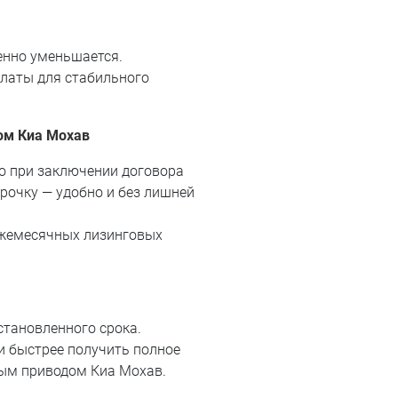
енно уменьшается.
латы для стабильного
ом Киа Мохав
о при заключении договора
рочку — удобно и без лишней
ежемесячных лизинговых
становленного срока.
и быстрее получить полное
ным приводом Киа Мохав.