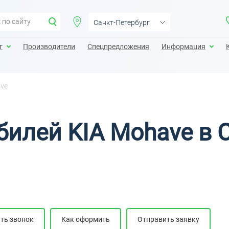
Санкт-Петербург
Санкт-Петербург
г
Производители
Спецпредложения
Информация
Москва
Екатеринбург
ve
Казань
Калининград
илей KIA Mohave в 
Краснодар
Нижний Новгород
ть звонок
Как оформить
Отправить заявку