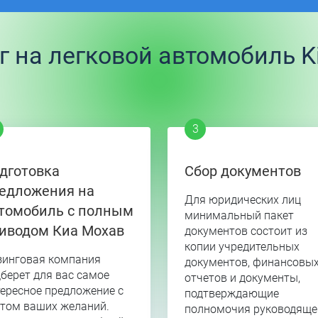
 на легковой автомобиль Ki
дготовка
Сбор документов
едложения на
Для юридических лиц
томобиль с полным
минимальный пакет
иводом Киа Мохав
документов состоит из
копии учредительных
зинговая компания
документов, финансовы
берет для вас самое
отчетов и документы,
ересное предложение с
подтверждающие
етом ваших желаний.
полномочия руководяще