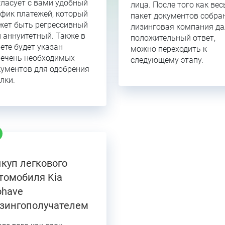
ласует с вами удобный
лица. После того как вес
фик платежей, который
пакет документов собра
жет быть регрессивный
лизинговая компания да
 аннуитетный. Также в
положительный ответ,
ете будет указан
можно переходить к
речень необходимых
следующему этапу.
кументов для одобрения
лки.
куп легкового
томобиля Kia
have
зингополучателем