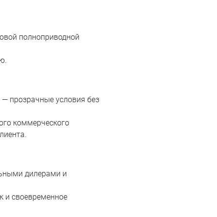
ковой полноприводной
ю.
С — прозрачные условия без
ого коммерческого
лиента.
ьными дилерами и
к и своевременное