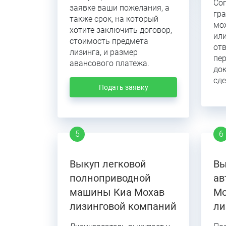
Сог
заявке ваши пожелания, а
гра
также срок, на который
мо
хотите заключить договор,
или
стоимость предмета
отв
лизинга, и размер
пе
авансового платежа.
до
сде
Подать заявку
Выкуп легковой
Вы
полноприводной
ав
машины Киа Мохав
Mo
лизинговой компаний
ли