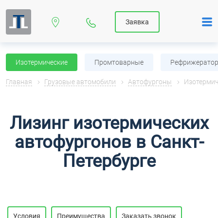
Заявка
Изотермические
Промтоварные
Рефрижерато
Главная
Грузовые автомобили
Автофургоны
Изотермич
Лизинг изотермических
автофургонов в Санкт-
Петербурге
Условия
Преимущества
Заказать звонок