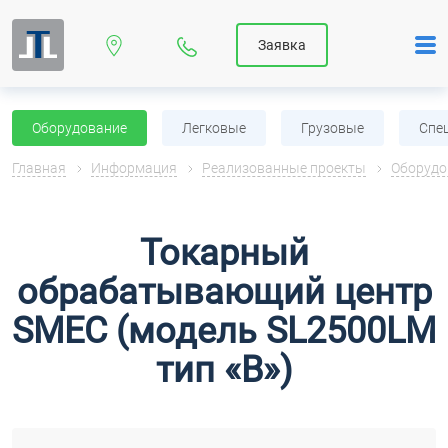
Заявка
Оборудование
Легковые
Грузовые
Спе
Главная
Информация
Реализованные проекты
Оборудо
Токарный
обрабатывающий центр
SMEC (модель SL2500LM
тип «B»)