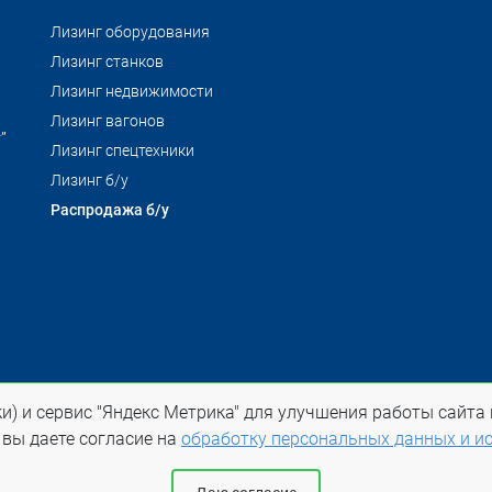
Лизинг оборудования
Лизинг станков
Лизинг недвижимости
Лизинг вагонов
”
Лизинг спецтехники
Лизинг б/у
Распродажа б/у
и) и сервис "Яндекс Метрика" для улучшения работы сайта 
 на ltl-spb.ru обязательна
 вы даете согласие на
обработку персональных данных и ис