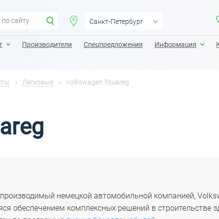
Санкт-Петербург
Санкт-Петербург
г
Производители
Спецпредложения
Информация
Москва
Екатеринбург
кты
Легковые
Volkswagen Touareg
Казань
Калининград
areg
Краснодар
Нижний Новгород
производимый немецкой автомобильной компанией, Volksw
ся обеспечением комплексных решений в строительстве з