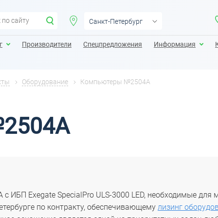
Санкт-Петербург
Санкт-Петербург
г
Производители
Спецпредложения
Информация
Москва
Екатеринбург
кты
Оборудование
Компьютеры №2504A
Казань
Калининград
№2504A
Краснодар
Нижний Новгород
 ИБП Exegate SpecialPro ULS-3000 LED, необходимые для 
Петербурге по контракту, обеспечивающему
лизинг оборудо