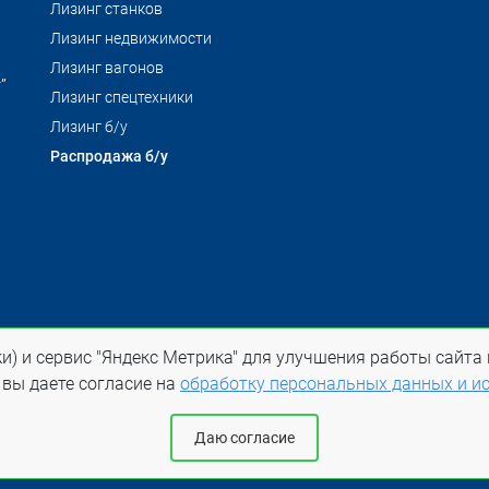
Лизинг станков
Лизинг недвижимости
Лизинг вагонов
”
Лизинг спецтехники
Лизинг б/у
Распродажа б/у
и) и сервис "Яндекс Метрика" для улучшения работы сайта 
 на ltl-spb.ru обязательна
 вы даете согласие на
обработку персональных данных и ис
Даю согласие