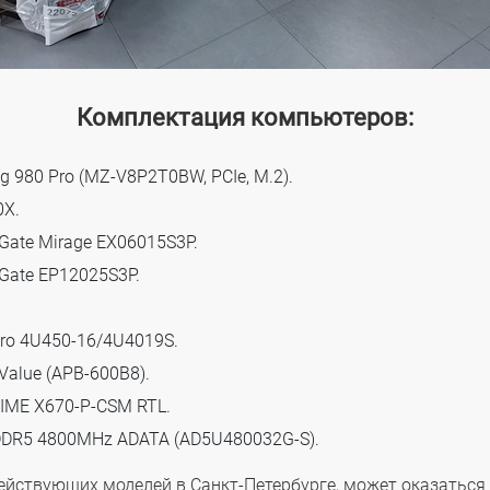
Комплектация компьютеров:
 980 Pro (MZ-V8P2T0BW, PCIe, M.2).
0X.
Gate Mirage EX06015S3P.
Gate EP12025S3P.
ro 4U450-16/4U4019S.
Value (APB-600B8).
IME X670-P-CSM RTL.
DDR5 4800MHz ADATA (AD5U480032G-S).
йствующих моделей в Санкт-Петербурге, может оказаться