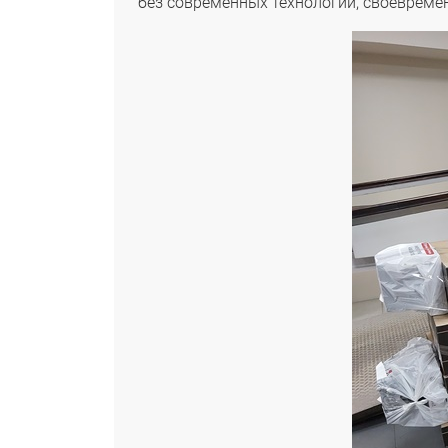
без современных технологий, своевреме