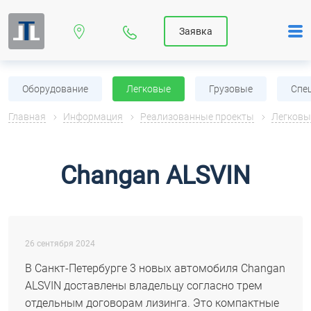
Заявка
Оборудование
Легковые
Грузовые
Спе
Главная
Информация
Реализованные проекты
Легковы
Changan ALSVIN
26 сентября 2024
В Санкт-Петербурге 3 новых автомобиля Changan
ALSVIN доставлены владельцу согласно трем
отдельным договорам лизинга. Это компактные