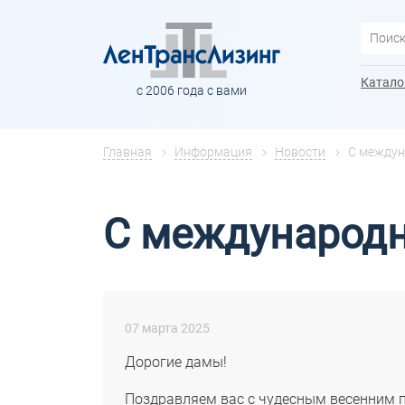
Катало
с 2006 года с вами
Главная
Информация
Новости
С междун
С международн
07 марта 2025
Дорогие дамы!
Поздравляем вас с чудесным весенним 