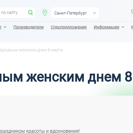
Санкт-Петербург
Санкт-Петербург
г
Производители
Спецпредложения
Информация
Москва
Екатеринбург
ародным женским днем 8 марта
Казань
Калининград
ым женским днем 8
Краснодар
Нижний Новгород
праздником красоты и вдохновения!